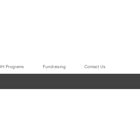
OH Programs
Fundraising
Contact Us