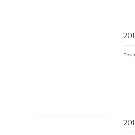
20
Downl
20