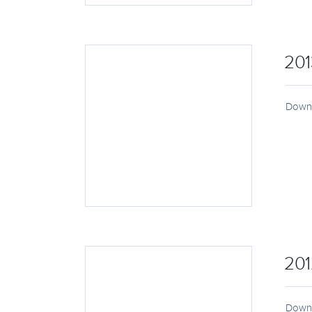
20
Downl
20
Downl