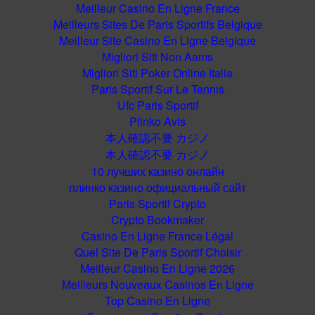
Meilleur Casino En Ligne France
Meilleurs Sites De Paris Sportifs Belgique
Meilleur Site Casino En Ligne Belgique
Migliori Siti Non Aams
Migliori Siti Poker Online Italia
Paris Sportif Sur Le Tennis
Ufc Paris Sportif
Plinko Avis
本人確認不要 カジノ
本人確認不要 カジノ
10 лучших казино онлайн
плинко казино официальный сайт
Paris Sportif Crypto
Crypto Bookmaker
Casino En Ligne France Légal
Quel Site De Paris Sportif Choisir
Meilleur Casino En Ligne 2026
Meilleurs Nouveaux Casinos En Ligne
Top Casino En Ligne