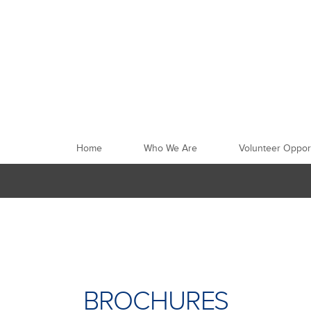
Home
Who We Are
Volunteer Opport
BROCHURES