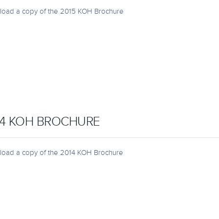
oad a copy of the 2015 KOH Brochure
14 KOH BROCHURE
oad a copy of the 2014 KOH Brochure