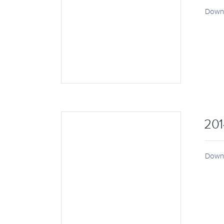
Downl
20
Downl