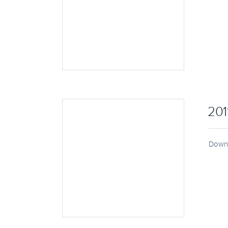
20
Downl