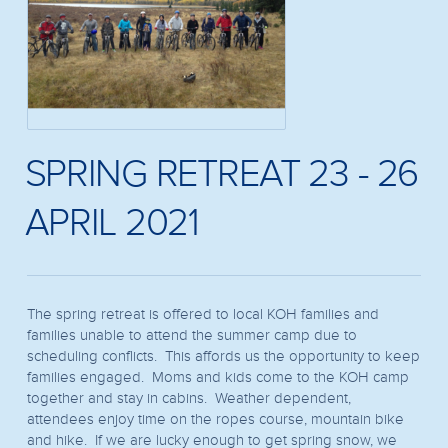
SPRING RETREAT 23 - 26
APRIL 2021
The spring retreat is offered to local KOH families and
families unable to attend the summer camp due to
scheduling conflicts. This affords us the opportunity to keep
families engaged. Moms and kids come to the KOH camp
together and stay in cabins. Weather dependent,
attendees enjoy time on the ropes course, mountain bike
and hike. If we are lucky enough to get spring snow, we