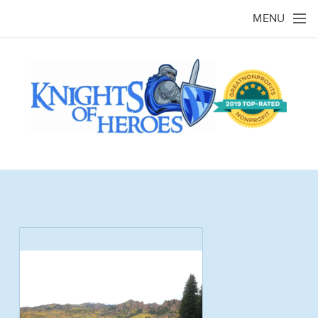
Skip to main content
MENU