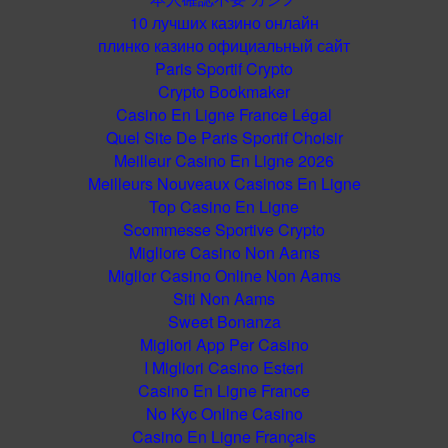
10 лучших казино онлайн
плинко казино официальный сайт
Paris Sportif Crypto
Crypto Bookmaker
Casino En Ligne France Légal
Quel Site De Paris Sportif Choisir
Meilleur Casino En Ligne 2026
Meilleurs Nouveaux Casinos En Ligne
Top Casino En Ligne
Scommesse Sportive Crypto
Migliore Casino Non Aams
Miglior Casino Online Non Aams
Siti Non Aams
Sweet Bonanza
Migliori App Per Casino
I Migliori Casino Esteri
Casino En Ligne France
No Kyc Online Casino
Casino En Ligne Français